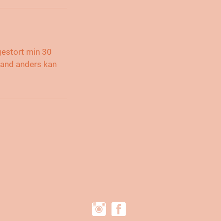
gestort min 30
mand anders kan