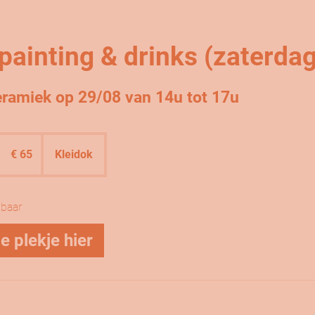
painting & drinks (zaterdag
eramiek op 29/08 van 14u tot 17u
65
euro
€ 65
Kleidok
kbaar
e plekje hier