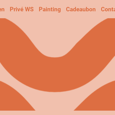
en
Privé WS
Painting
Cadeaubon
Cont