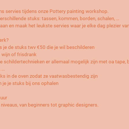
ns servies tijdens onze Pottery painting workshop.
verschillende stuks: tassen, kommen, borden, schalen, …
aan en maak het leukste servies waar je elke dag plezier van
erk?
s je de stuks twv €50 die je wil beschilderen
s wijn of frisdrank
e schildertechnieken er allemaal mogelijk zijn met oa tape, 
...
uks in de oven zodat ze vaatwasbestendig zijn
n je je stuks bij ons ophalen
 uur
 niveaus, van beginners tot graphic designers.