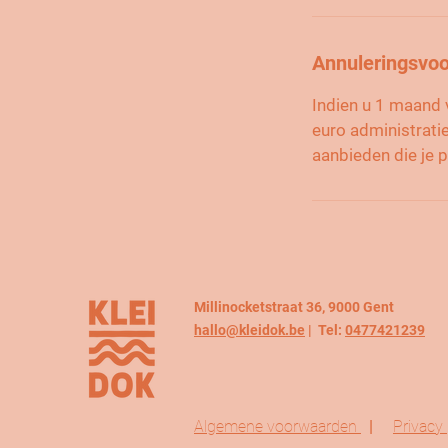
Annuleringsvo
Indien u 1 maand 
euro administrati
Millinocketstraat 36, 9000 Gent
hallo@kleidok.be
| Tel:
0477421239
Algemene voorwaarden
|
Privacy 