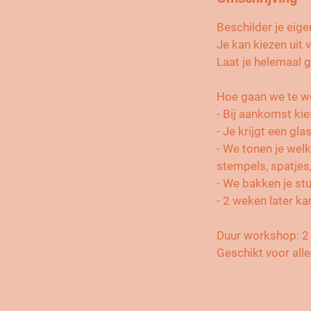
g
Beschilder je eige
Je kan kiezen uit 
Laat je helemaal g
Hoe gaan we te w
- Bij aankomst kie
- Je krijgt een gla
- We tonen je welk
stempels, spatjes, 
- We bakken je st
- 2 weken later ka
Duur workshop: 2
Geschikt voor alle