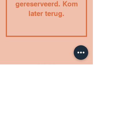
gereserveerd. Kom
later terug.
Millinocketstraat 36, 9000 Gent
hallo@kleidok.be
| Tel:
0477421239