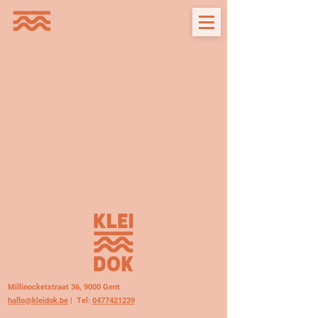
Millinocketstraat 36, 9000 Gent
hallo@kleidok.be
| Tel:
0477421239